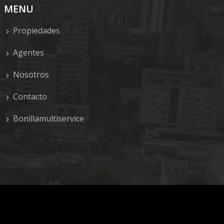
MENU
Propiedades
Agentes
Nosotros
Contacto
Bonillamultiservice