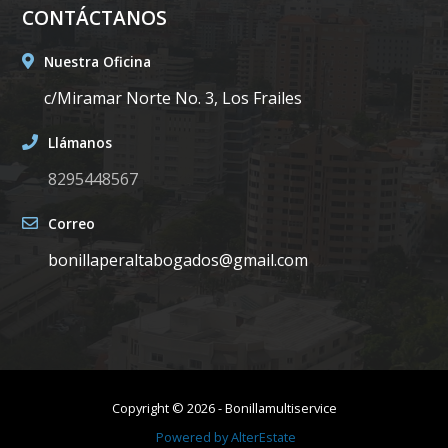
CONTÁCTANOS
Nuestra Oficina
c/Miramar Norte No. 3, Los Frailes
Llámanos
8295448567
Correo
bonillaperaltabogados@gmail.com
Copyright ©
2026
-
Bonillamultiservice
Powered by
AlterEstate