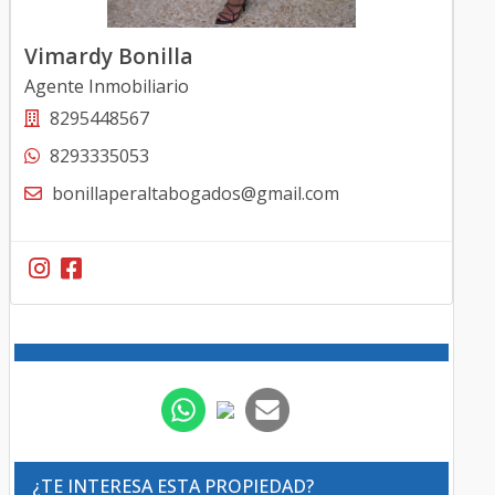
Vimardy Bonilla
Agente Inmobiliario
8295448567
8293335053
bonillaperaltabogados@gmail.com
¿TE INTERESA ESTA PROPIEDAD?