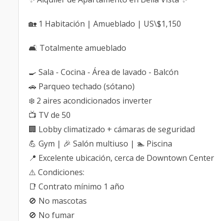
🏡 1 Habitación | Amueblado | US\$1,150
🛋️ Totalmente amueblado
🍳 Sala - Cocina - Área de lavado - Balcón
🚗 Parqueo techado (sótano)
❄️ 2 aires acondicionados inverter
📺 TV de 50
🏢 Lobby climatizado + cámaras de seguridad
💪 Gym | 🎉 Salón multiuso | 🏊 Piscina
📍 Excelente ubicación, cerca de Downtown Center
⚠️ Condiciones:
📑 Contrato mínimo 1 año
🚫 No mascotas
🚫 No fumar