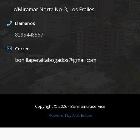
c/Miramar Norte No. 3, Los Frailes
Llámanos
8295448567
Correo
bonillaperaltabogados@gmail.com
Copyright ©
2026
-
Bonillamultiservice
Powered by
AlterEstate