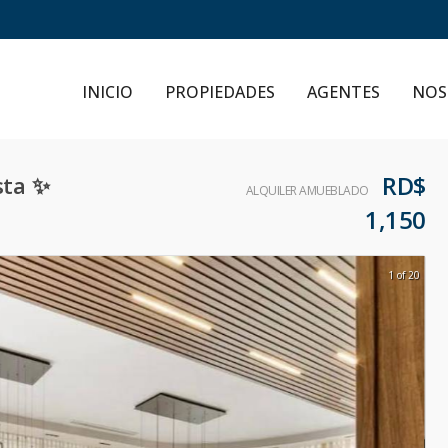
INICIO
PROPIEDADES
AGENTES
NOS
RD$
sta ✨
ALQUILER AMUEBLADO
1,150
1 of 20