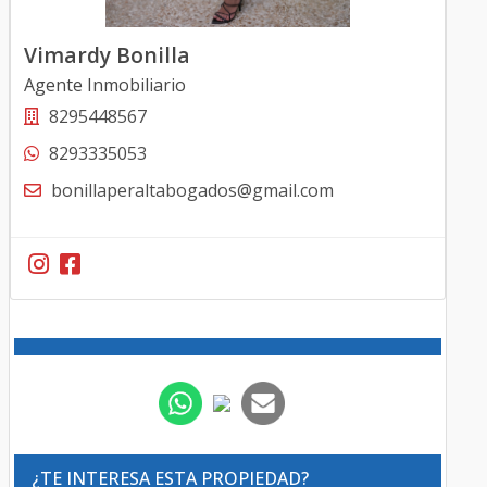
Vimardy Bonilla
Agente Inmobiliario
8295448567
8293335053
bonillaperaltabogados@gmail.com
¿TE INTERESA ESTA PROPIEDAD?