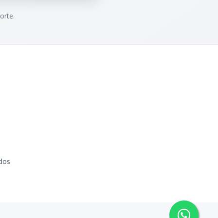
orte.
dos