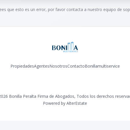
rees que esto es un error, por favor contacta a nuestro equipo de sop
Propiedades
Agentes
Nosotros
Contacto
Bonillamultiservice
Facebook
Instagram
YouTube
2026
Bonilla Peralta Firma de Abogados
,
Todos los derechos reserva
Powered by
AlterEstate