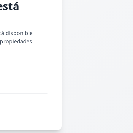
está
tá disponible
 propiedades