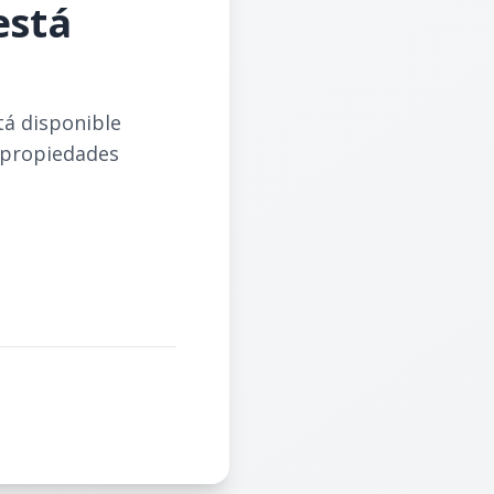
está
tá disponible
 propiedades