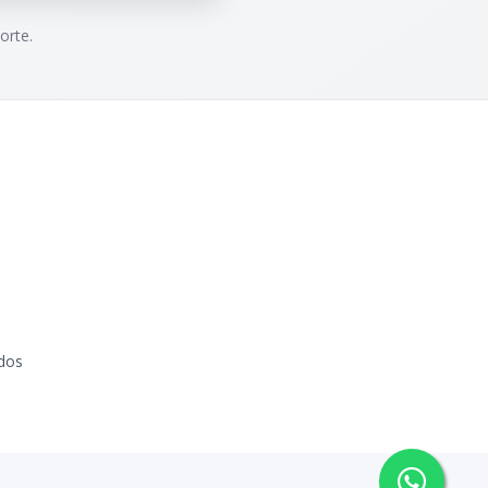
orte.
dos