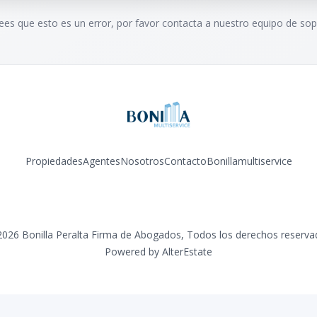
rees que esto es un error, por favor contacta a nuestro equipo de sop
Propiedades
Agentes
Nosotros
Contacto
Bonillamultiservice
Facebook
Instagram
YouTube
2026
Bonilla Peralta Firma de Abogados
,
Todos los derechos reserva
Powered by
AlterEstate