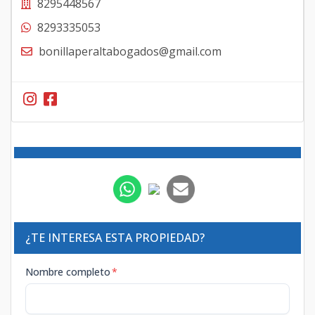
8295448567
8293335053
bonillaperaltabogados@gmail.com
¿TE INTERESA ESTA PROPIEDAD?
Nombre completo
*