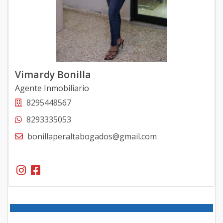
Vimardy Bonilla
Agente Inmobiliario
8295448567
8293335053
bonillaperaltabogados@gmail.com