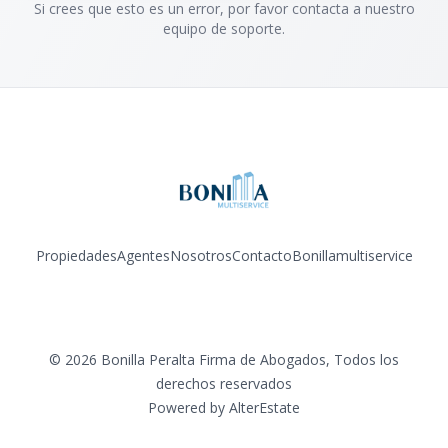
Si crees que esto es un error, por favor contacta a nuestro
equipo de soporte.
Propiedades
Agentes
Nosotros
Contacto
Bonillamultiservice
Facebook
Instagram
YouTube
©
2026
Bonilla Peralta Firma de Abogados
,
Todos los
derechos reservados
Powered by
AlterEstate