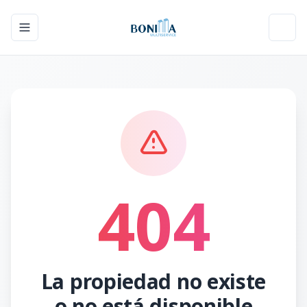
Toggle navigation menu
Toggl
404
La propiedad no existe
o no está disponible