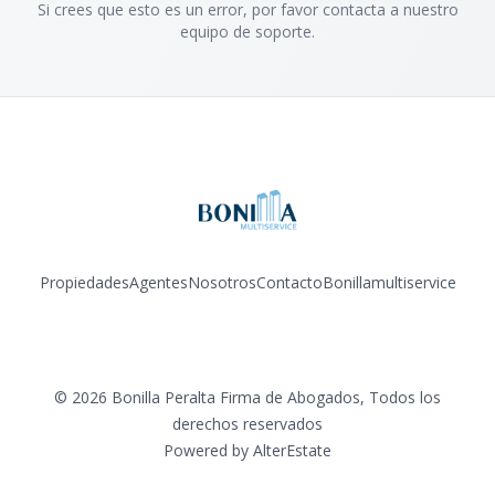
Si crees que esto es un error, por favor contacta a nuestro
equipo de soporte.
Propiedades
Agentes
Nosotros
Contacto
Bonillamultiservice
Facebook
Instagram
YouTube
©
2026
Bonilla Peralta Firma de Abogados
,
Todos los
derechos reservados
Powered by
AlterEstate