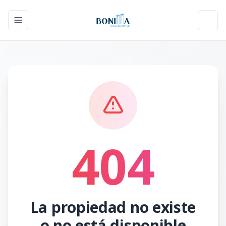
Toggle navigation menu
Toggl
404
La propiedad no existe
o no está disponible