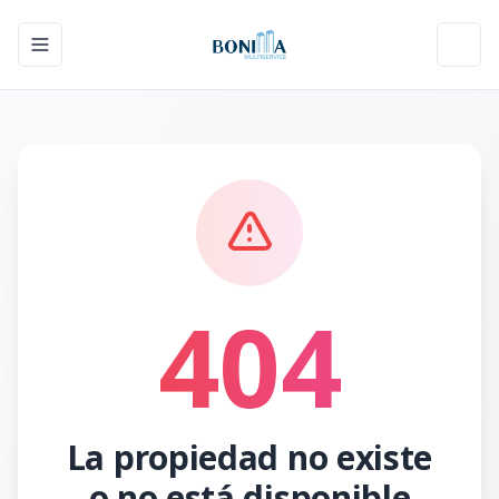
Toggle navigation menu
Toggl
404
La propiedad no existe
o no está disponible