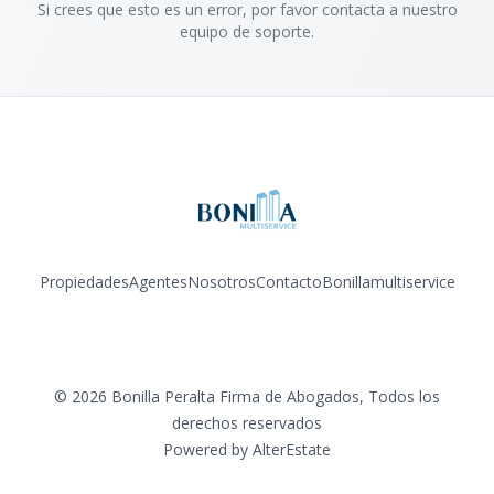
Si crees que esto es un error, por favor contacta a nuestro
equipo de soporte.
Propiedades
Agentes
Nosotros
Contacto
Bonillamultiservice
Facebook
Instagram
YouTube
©
2026
Bonilla Peralta Firma de Abogados
,
Todos los
derechos reservados
Powered by
AlterEstate