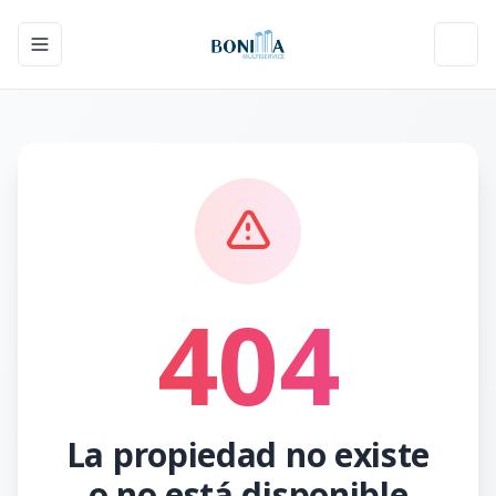
Toggle navigation menu
Toggl
404
La propiedad no existe
o no está disponible