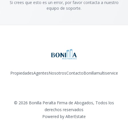
Si crees que esto es un error, por favor contacta a nuestro
equipo de soporte.
Propiedades
Agentes
Nosotros
Contacto
Bonillamultiservice
Facebook
Instagram
YouTube
©
2026
Bonilla Peralta Firma de Abogados
,
Todos los
derechos reservados
Powered by
AlterEstate