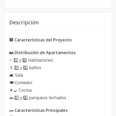
Descripción
🏢
Características del Proyecto
🏡
Distribución de Apartamentos
✨ 1️⃣ y 2️⃣ habitaciones
🚿 1️⃣ y 2️⃣ baños
🛋️ Sala
🍽️ Comedor
👩‍🍳 Cocina
🚗 1️⃣ y 2️⃣ parqueos techados
🧱
Características Principales