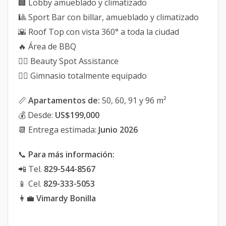
🏢 Lobby amueblado y climatizado
🎱 Sport Bar con billar, amueblado y climatizado
🌇 Roof Top con vista 360° a toda la ciudad
🔥 Área de BBQ
💇‍♀️ Beauty Spot Assistance
🏋️‍♀️ Gimnasio totalmente equipado
📏
Apartamentos de:
50, 60, 91 y 96 m²
💰 Desde:
US$199,000
📆 Entrega estimada:
Junio 2026
📞
Para más información:
📲 Tel.
829-544-8567
📱 Cel.
829-333-5053
👩‍💼
Vimardy Bonilla