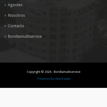
Agentes
Nosotros
Contacto
Bonillamultiservice
Copyright ©
2026
-
Bonillamultiservice
Powered by
AlterEstate