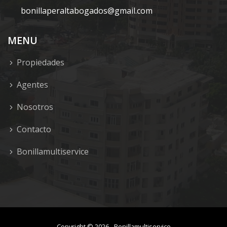
bonillaperaltabogados@gmail.com
MENU
Propiedades
Agentes
Nosotros
Contacto
Bonillamultiservice
Copyright ©
2026
-
Bonillamultiservice