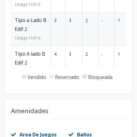
Código
1107
-5
Tipo a Lado B
3
3
2
-
1
8
Edif 2
Código
1107
-6
Tipo A lado B
4
3
2
-
1
8
Edif 2
Código
1107
-7
Vendido
Reservado
Bloqueada
Tipo A lado A
1
3
2
-
1
8
Edif 3
Código
1107
-8
Amenidades
Tipo A lado A
2
3
2
-
1
8
Edif 3
Area De Juegos
Baños