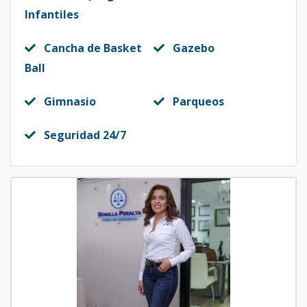
Código
1107
-9
Infantiles
Tipo A lado B
2
3
2
-
1
8
Cancha de Basket
Gazebo
Edif 3
Ball
Código
1107
-10
Gimnasio
Parqueos
Tipo A lado A
3
3
2
-
1
8
Edif 3
Seguridad 24/7
Código
1107
-11
Tipo A lado B
4
3
2
-
1
8
Edif 3
Código
1107
-12
Tipo A lado A
4
3
2
-
1
8
Edif 3
Código
1107
-13