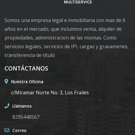
Tipo A Lado B
2
3
2
-
1
8
Edif 5
Somos una empresa legal e inmobiliaria con mas de 6
Código
1107
-26
años en el mercado, que incluimos venta, alquiler de
propiedades, administracion de las mismas. Como
Modelo 26
-
-
-
-
-
-
servicios legales, servicios de IPI, cargas y gravamenes,
Código
1107
-27
transferencia de titulo
Tipo a Lado A
1
3
2
-
1
8
CONTÁCTANOS
Edif 2
Nuestra Oficina
Código
1107
-1
c/Miramar Norte No. 3, Los Frailes
Llámanos
8295448567
Correo