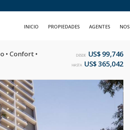
INICIO
PROPIEDADES
AGENTES
NOS
US$ 99,746
o • Confort •
DESDE
US$ 365,042
HASTA
1 of 2