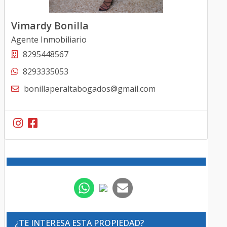
Vimardy Bonilla
Agente Inmobiliario
8295448567
8293335053
bonillaperaltabogados@gmail.com
¿TE INTERESA ESTA PROPIEDAD?