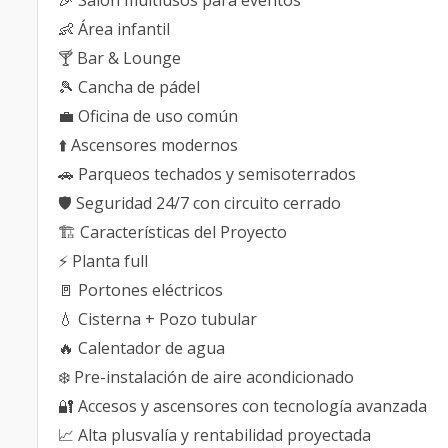
🎉 Salón multiusos para eventos
👶 Área infantil
🍸 Bar & Lounge
🎾 Cancha de pádel
💼 Oficina de uso común
⬆️ Ascensores modernos
🚗 Parqueos techados y semisoterrados
🛡️ Seguridad 24/7 con circuito cerrado
🏗️ Características del Proyecto
⚡ Planta full
🚪 Portones eléctricos
💧 Cisterna + Pozo tubular
🔥 Calentador de agua
❄️ Pre-instalación de aire acondicionado
🔐 Accesos y ascensores con tecnología avanzada
📈 Alta plusvalía y rentabilidad proyectada