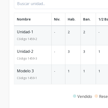
Nombre
Niv.
Hab.
Ban.
1/2 B
Unidad-1
-
2
2
-
Código
1459
-2
Unidad-2
-
3
3
1
Código
1459
-3
Modelo 3
-
1
1
1
Código
1459
-1
Vendido
Rese