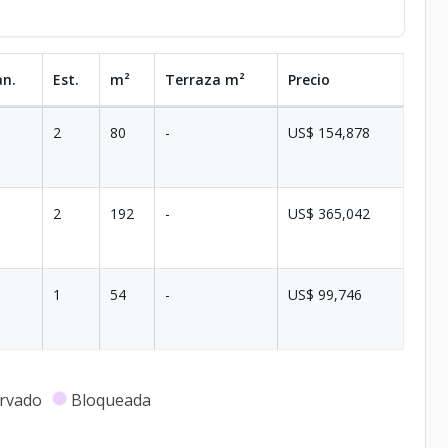
an.
Est.
m²
Terraza
m²
Precio
2
80
-
US$ 154,878
2
192
-
US$ 365,042
1
54
-
US$ 99,746
rvado
Bloqueada