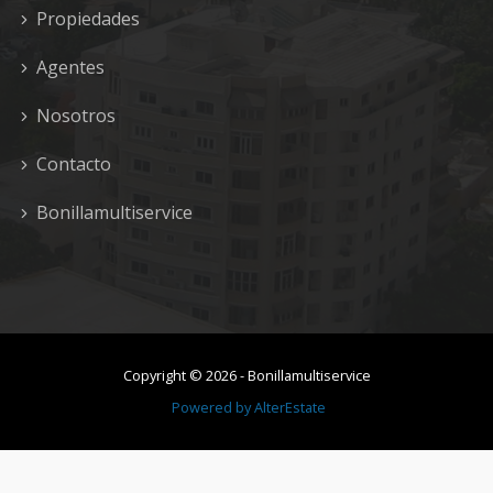
Propiedades
Agentes
Nosotros
Contacto
Bonillamultiservice
Copyright ©
2026
-
Bonillamultiservice
Powered by
AlterEstate