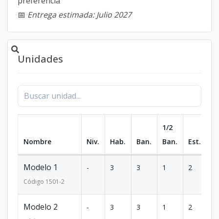
preferencia
📅
Entrega estimada: Julio 2027
Unidades
1/2
Nombre
Niv.
Hab.
Ban.
Ban.
Est.
m
Modelo 1
-
3
3
1
2
23
Código
1501
-2
Modelo 2
-
3
3
1
2
13