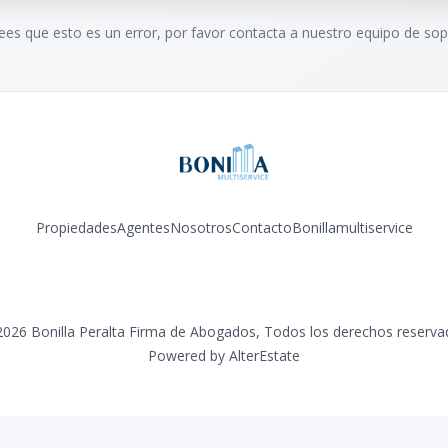
rees que esto es un error, por favor contacta a nuestro equipo de sop
Propiedades
Agentes
Nosotros
Contacto
Bonillamultiservice
Facebook
Instagram
YouTube
2026
Bonilla Peralta Firma de Abogados
,
Todos los derechos reserva
Powered by
AlterEstate