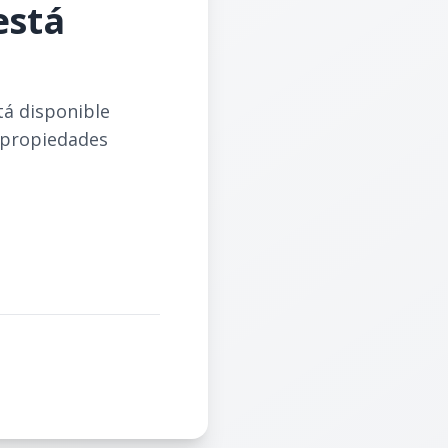
está
tá disponible
 propiedades