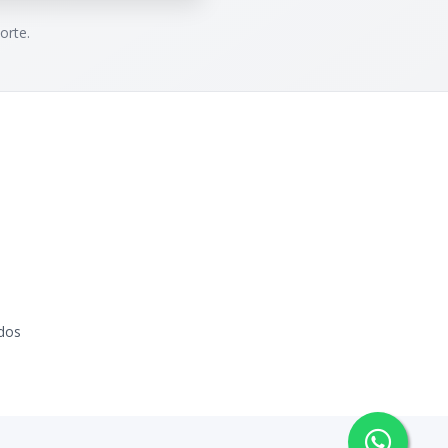
orte.
dos