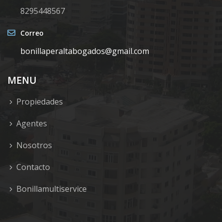
8295448567
Correo
bonillaperaltabogados@gmail.com
MENU
Propiedades
Agentes
Nosotros
Contacto
Bonillamultiservice