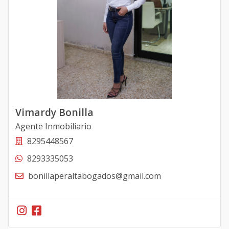
Vimardy Bonilla
Agente Inmobiliario
8295448567
8293335053
bonillaperaltabogados@gmail.com