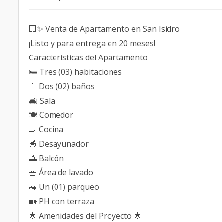
🏢✨ Venta de Apartamento en San Isidro
¡Listo y para entrega en 20 meses!
Características del Apartamento
🛏️ Tres (03) habitaciones
🚿 Dos (02) baños
🛋️ Sala
🍽️ Comedor
🍳 Cocina
🥣 Desayunador
🌅 Balcón
🧺 Área de lavado
🚗 Un (01) parqueo
🏡 PH con terraza
🌟 Amenidades del Proyecto 🌟