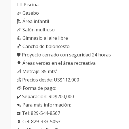
🏊‍♂️ Piscina
🌿 Gazebo
🛝 Área infantil
🎉 Salón multiuso
💪 Gimnasio al aire libre
🏀 Cancha de baloncesto
🛡️ Proyecto cerrado con seguridad 24 horas
🌳 Áreas verdes en el área recreativa
📐 Metraje: 85 mts²
💰 Precios desde: US$112,000
💳 Forma de pago:
✔️ Separación: RD$200,000
📲 Para más información:
☎️ Tel: 829-544-8567
📱 Cel: 829-333-5053