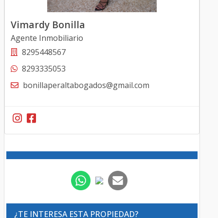
Vimardy Bonilla
Agente Inmobiliario
8295448567
8293335053
bonillaperaltabogados@gmail.com
¿TE INTERESA ESTA PROPIEDAD?