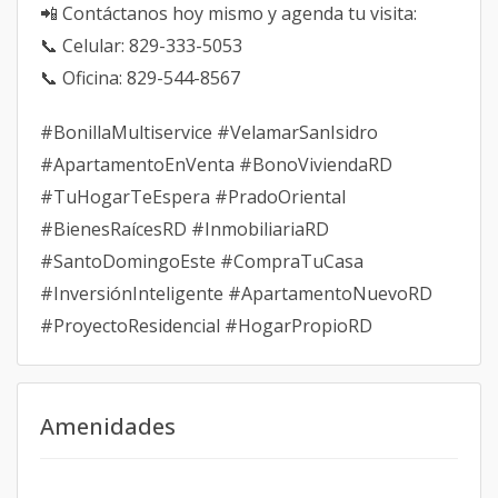
📲 Contáctanos hoy mismo y agenda tu visita:
📞 Celular: 829-333-5053
📞 Oficina: 829-544-8567
#BonillaMultiservice #VelamarSanIsidro
#ApartamentoEnVenta #BonoViviendaRD
#TuHogarTeEspera #PradoOriental
#BienesRaícesRD #InmobiliariaRD
#SantoDomingoEste #CompraTuCasa
#InversiónInteligente #ApartamentoNuevoRD
#ProyectoResidencial #HogarPropioRD
Amenidades