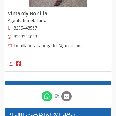
Vimardy Bonilla
Agente Inmobiliario
8295448567
8293335053
bonillaperaltabogados@gmail.com
¿TE INTERESA ESTA PROPIEDAD?