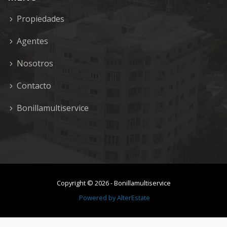
Propiedades
Agentes
Nosotros
Contacto
Bonillamultiservice
Copyright ©
2026
-
Bonillamultiservice
Powered by
AlterEstate