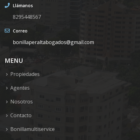
Llámanos
8295448567
Correo
bonillaperaltabogados@gmail.com
MENU
Propiedades
Agentes
Nosotros
Contacto
Bonillamultiservice