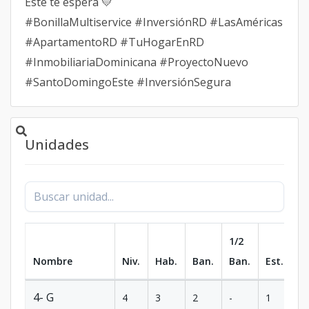
Este te espera 💛
#BonillaMultiservice #InversiónRD #LasAméricas
#ApartamentoRD #TuHogarEnRD
#InmobiliariaDominicana #ProyectoNuevo
#SantoDomingoEste #InversiónSegura
Unidades
1/2
Nombre
Niv.
Hab.
Ban.
Ban.
Est.
m
4- G
4
3
2
-
1
8