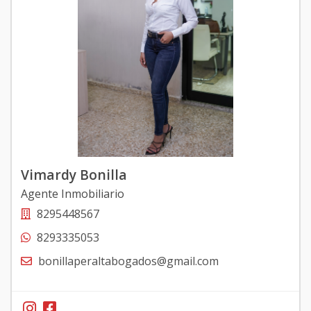
Vimardy Bonilla
Agente Inmobiliario
8295448567
8293335053
bonillaperaltabogados@gmail.com