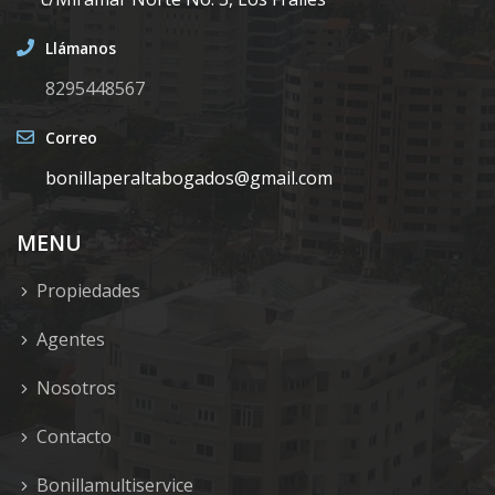
Llámanos
8295448567
Correo
bonillaperaltabogados@gmail.com
MENU
Propiedades
Agentes
Nosotros
Contacto
Bonillamultiservice