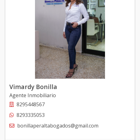
Vimardy Bonilla
Agente Inmobiliario
8295448567
8293335053
bonillaperaltabogados@gmail.com